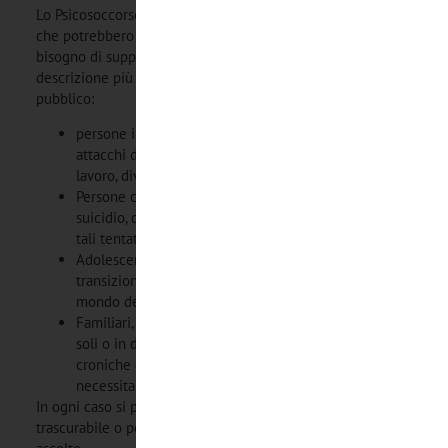
Lo Psicosoccorso è rivolto a un’ampia gamma di persone
che potrebbero trovarsi in situazioni di crisi o avere
bisogno di supporto emotivo immediato. Ecco una
descrizione più dettagliata e esemplificativa del nostro
pubblico:
persone in situazioni di crisi e stress estremo, come
attacchi di panico, ansia improvvisa, perdita del
lavoro, divorzio o problemi finanziari.
Persone con pensieri suicidari o che hanno tentato il
suicidio, così come i caregiver che hanno assistito a
tali tentativi.
Adolescenti, giovani adulti e persone che affrontano
transizioni difficili come l’ingresso nell’università, nel
mondo del lavoro o altre fasi di cambiamento.
Familiari, operatori sanitari, forze dell’ordine, anziani
soli o in difficoltà, persone affette da malattie
croniche o terminali e i loro familiari che
necessitano di supporto emotivo.
In ogni caso si può dire che nessuna esigenza sia
trascurabile o poco importante: ogni necessità merita