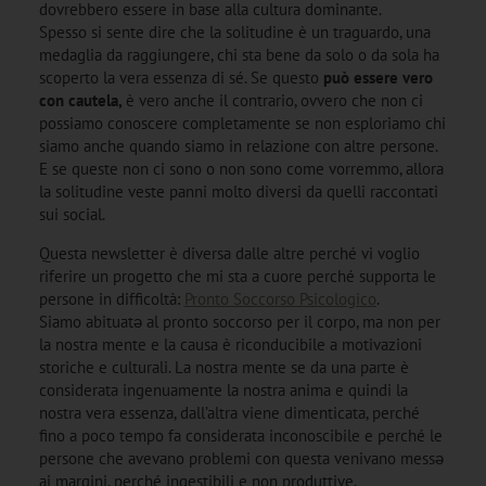
dovrebbero essere in base alla cultura dominante.
Spesso si sente dire che la solitudine è un traguardo, una
medaglia da raggiungere, chi sta bene da solo o da sola ha
scoperto la vera essenza di sé. Se questo
può essere vero
con cautela,
è vero anche il contrario, ovvero che non ci
possiamo conoscere completamente se non esploriamo chi
siamo anche quando siamo in relazione con altre persone.
E se queste non ci sono o non sono come vorremmo, allora
la solitudine veste panni molto diversi da quelli raccontati
sui social.
Questa newsletter è diversa dalle altre perché vi voglio
riferire un progetto che mi sta a cuore perché supporta le
persone in difficoltà:
Pronto Soccorso Psicologico
.
Siamo abituatə al pronto soccorso per il corpo, ma non per
la nostra mente e la causa è riconducibile a motivazioni
storiche e culturali. La nostra mente se da una parte è
considerata ingenuamente la nostra anima e quindi la
nostra vera essenza, dall’altra viene dimenticata, perché
fino a poco tempo fa considerata inconoscibile e perché le
persone che avevano problemi con questa venivano messə
ai margini, perché ingestibili e non produttive.