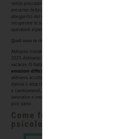
senza procrastinazione. L’obiettivo è offrire una finestra sul
presente della crisi emotiva in cui il paziente viene
alleggerito dei vissuti personali, dei ricordi e può
recuperare le sue risorse in diretta con l’aiuto di un
operatore esperto.
Quali sono le richieste che vi arrivano più spesso?
Abbiamo iniziato ad accogliere le richieste a dicembre
2023. Abbiamo inaugurato il servizio proprio durante le
vacanze di Natale perché sappiamo che
le feste suscitano
emozioni difficili e vissuti di solitudine
. Da quel momento
abbiamo accolto persone che hanno sperimentato stati
d’ansia e attacchi di panico, stress legati a momenti difficili
e cambiamenti, stati mentali ed emotivi correlati a stress
lavorativo e momenti molto delicati come stati depressivi
post parto.
Come funziona il soccorso
psicologico