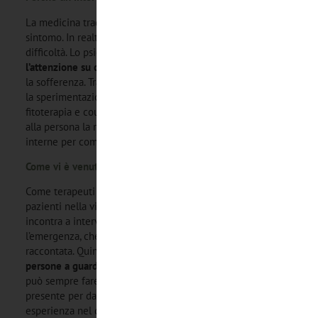
La medicina tradizionale punta l’attenzione verso il
sintomo. In realtà, però, il sintomo è l’espressione della
difficoltà. Lo psicosoccorso vuole invece
puntare
l’attenzione su ciò che funziona
, nonostante la difficoltà e
la sofferenza. Tramite l’accoglienza tempestiva della crisi e
la sperimentazione di tecniche di biohacking, meditazione,
fitoterapia e counseling, gli operatori facilitano insieme
alla persona la regolazione emotiva e lo sviluppo risorse
interne per comprendere e gestire le emozioni.
Come vi è venuta l
’
idea?
Come terapeuti sentivamo il bisogno di immaginare i
pazienti nella vita quotidiana e tenere presente che ci si
incontra a intervalli regolari ma non quando c’è
l’emergenza, che spesso può essere solo rievocata e
raccontata. Quindi avere un
pronto intervento che aiuti le
persone a guardare in diretta la cris
i è importante e non si
può sempre fare in psicoterapia. Si lavora molto sul tempo
presente per dare ai pazienti la possibilità di fare
esperienza nel qui ed ora, accompagnati dagli operatori e