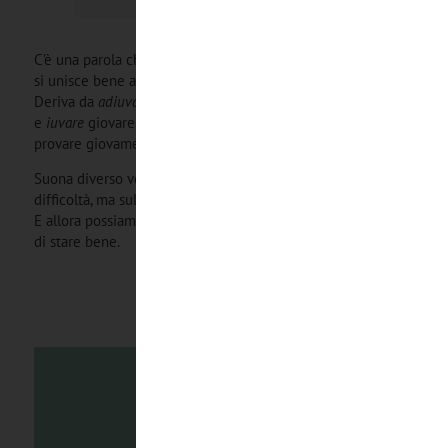
C’è una parola che mi va di regalarvi in questo agosto e che
si unisce bene a quanto scritto finora. La parola è: AIUTO.
Deriva da
adiuvare
, che è composta di
ad
, verso
e
iuvare
giovare. Aiutare vuol dire quindi giovare a…,
provare giovamento verso…
Suona diverso vero se mettiamo l’accento non sulla
difficoltà, ma sul beneficio che ne traiamo, sul giovamento.
E allora possiamo chiedere aiuto perché significa chiedere
di stare bene.