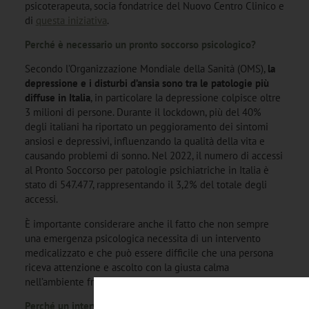
psicoterapeuta, socia fondatrice del Nuovo Centro Clinico e
di
questa iniziativa
.
Perché è necessario un pronto soccorso psicologico?
Secondo l’Organizzazione Mondiale della Sanità (OMS),
la
depressione e i disturbi d’ansia sono tra le patologie più
diffuse in Italia
, in particolare la depressione colpisce oltre
3 milioni di persone. Durante il lockdown, più del 40%
degli italiani ha riportato un peggioramento dei sintomi
ansiosi e depressivi, influenzando la qualità della vita e
causando problemi di sonno. Nel 2022, il numero di accessi
al Pronto Soccorso per patologie psichiatriche in Italia è
stato di 547.477, rappresentando il 3,2% del totale degli
accessi.
È importante considerare anche il fatto che non sempre
una emergenza psicologica necessita di un intervento
medicalizzato e che può essere difficile che una persona
riceva attenzione e ascolto con la giusta calma
nell’ambiente frenetico degli ospedali.
Perché un intervento non medicalizzato e cosa vuol dire?