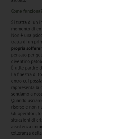
ascolto.
Come funziona?
Si tratta di un incontro “one shot” per la regolazione di un
momento di emergenza che merita un ascolto accurato.
Non è una psicoterapia, né una consulenza psicologica: si
tratta di un primo passo per
prendere contatto con la
propria sofferenza
e le proprie risorse per poterla gestire,
pensato per gestire e contenere le crisi emotive prima che
diventino patologie conclamate.
È utile partire dal concetto di “
finestra di tolleranza
”.
La finestra di tolleranza è il margine di tolleranza emotiva
entro cui possiamo funzionare efficacemente e
rappresenta la gamma di intensità emotiva in cui ci
sentiamo a nostro agio e operiamo in modo efficace.
Quando usciamo da questa perdiamo l’accesso alle nostre
risorse e non riusciamo a operare in modo efficace.
Gli operatori, formati specificamente per intervenire in
situazioni di crisi e emergenza psicologica, forniscono
assistenza immediata per rientrare nella finestra di
tolleranza della persona promuovendo risorse interne nelle