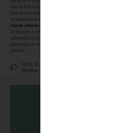
persone in crisi.
Con lo PsicoSoccorso, le persone non devono affrontare da
sole le crisi emotive, viene offerto un luogo che favorisce
la regolazione emotiva e la
(ri)scoperta e lo sviluppo di
risorse interne per affrontare le difficoltà
, accompagnando
le persone a ritrovare un equilibrio funzionale anche
attraverso il corpo e l’ambiente. Con lo Psicosoccorso, c’è la
possibilità di esplorare e comprendere le emozioni anziché
evitarle.
parità di genere
,
patriarcato
,
psicologia
,
salute
mentale
,
sessimo
,
stereotipi
,
violenza di genere