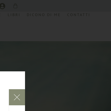
E
LIBRI
DICONO DI ME
CONTATTI