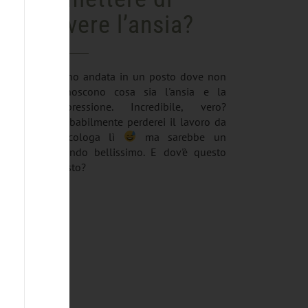
avere l’ansia?
Sono andata in un posto dove non
conoscono cosa sia l'ansia e la
depressione. Incredibile, vero?
Probabilmente perderei il lavoro da
psicologa lì
ma sarebbe un
mondo bellissimo. E dov'è questo
posto?