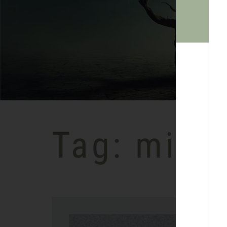
Tag: mind
Di
ve