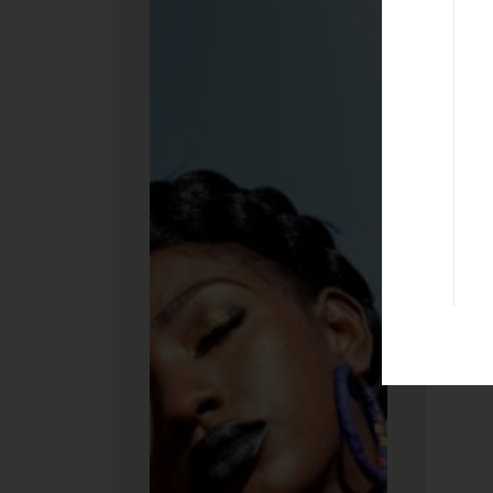
am
pe
am
Amar
possi
sempl
comune
scienz