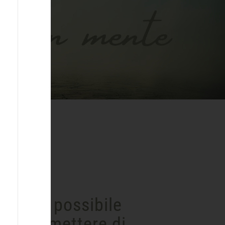
È possibile
smettere di