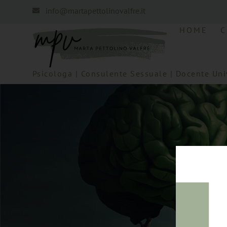
info@martapettolinovalfre.it
HOME
C
Psicologa | Consulente Sessuale | Docente Unive