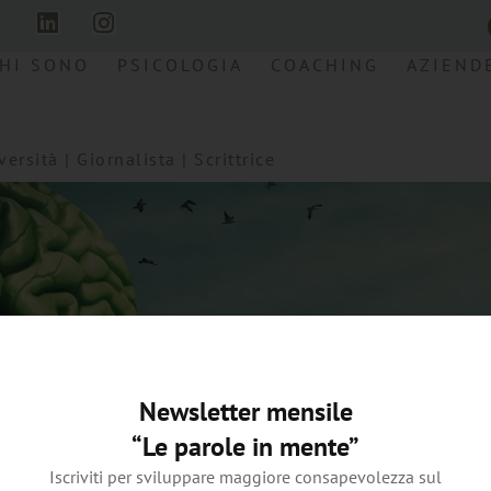
HI SONO
PSICOLOGIA
COACHING
AZIEND
rsità | Giornalista | Scrittrice
Newsletter mensile
“Le parole in mente”
Iscriviti per sviluppare maggiore consapevolezza sul