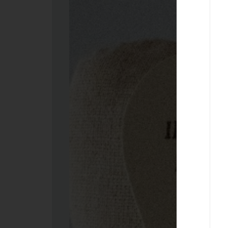
mig
fo
Quante
divent
stessa
hai sp
Ques
sembr
crean
altis
irreali