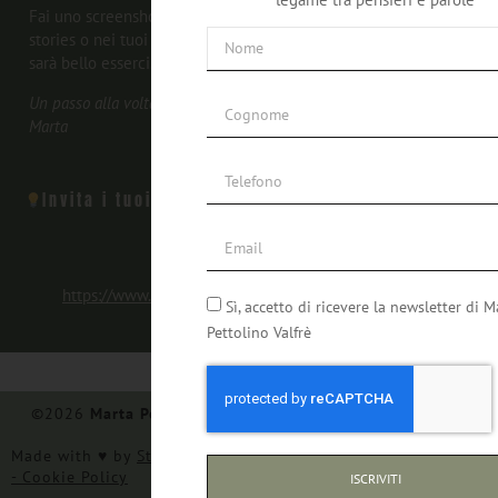
Fai uno screenshot di questa pagina e taggami nelle tue
stories o nei tuoi post su Instagram, Facebook o LinkedIn…
sarà bello esserci.
Un passo alla volta, tenendoci per mano,
Marta
Invita i tuoi amici e le tue amiche con l'ansia
https://www.martapettolinovalfre.it/ansia-whats-that/
Sì, accetto di ricevere la newsletter di M
Pettolino Valfrè
©2026
Marta Pettolino Valfrè
- Tutti I Diritti Riservati -
P.IVA 12987930018
Made with ♥︎ by
Stilverso Full-Digital Agency
-
Privacy Policy
-
Cookie Policy
ISCRIVITI