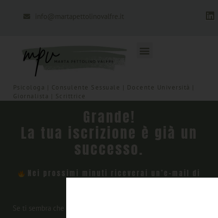
info@martapettolinovalfre.it
Psicologa | Consulente Sessuale | Docente Università |
Giornalista | Scrittrice
Grande!
La tua iscrizione è già un
successo.
Nei prossimi minuti riceverai un’e-mail di
conferma iscrizione.
Se ti sembra che non sia arrivata: