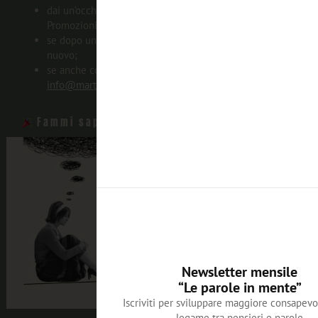
dai un’occhiata nella cartella SPAM o in quella delle
Promozioni;
se dopo un’ora ancora niente, prova a iscriverti di
nuovo;
se anche così non funziona, scrivimi:
info@martapettolinovalfre.it
Fammi sapere che ti sei iscritto o iscritta!
Newsletter mensile
“Le parole in mente”
Iscriviti per sviluppare maggiore consapevo
legame tra pensieri e parole