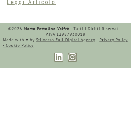
Leggi Articolo
©2026
Marta Pettolino Valfrè
- Tutti I Diritti Riservati -
P.IVA 12987930018
Made with ♥︎ by
Stilverso Full-Digital Agency
-
Privacy Policy
-
Cookie Policy