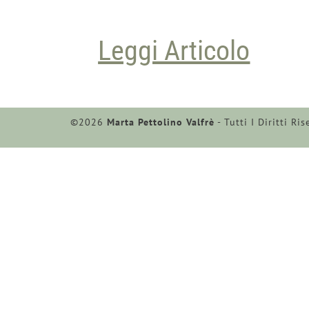
Leggi Articolo
©2026
Marta Pettolino Valfrè
- Tutti I Diritti R