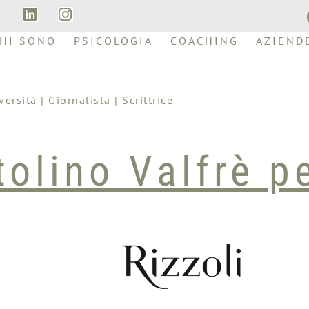
HI SONO
PSICOLOGIA
COACHING
AZIEND
rsità | Giornalista | Scrittrice
olino Valfrè pe