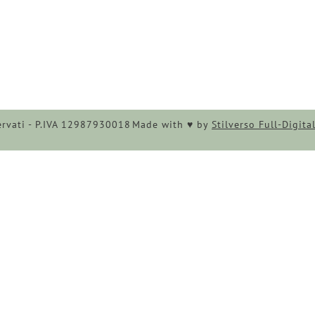
iservati - P.IVA 12987930018
Made with ♥︎ by
Stilverso Full-Digita