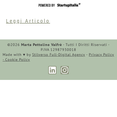
Leggi Articolo
©2026
Marta Pettolino Valfrè
- Tutti I Diritti Riservati -
P.IVA 12987930018
Made with ♥︎ by
Stilverso Full-Digital Agency
-
Privacy Policy
-
Cookie Policy